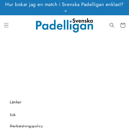
vidare
Hur bokar jag en match i Svenska Padelligan enklast?
till
innehåll
Varukor
Länkar
Sök
Återbetalningspolicy