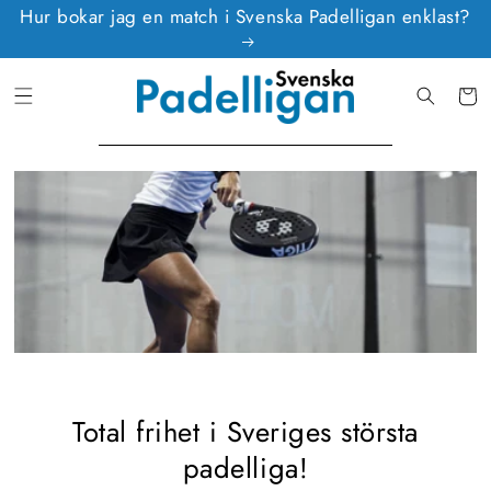
vidare
Hur bokar jag en match i Svenska Padelligan enklast?
till
innehåll
Varukor
Total frihet i Sveriges största
padelliga!