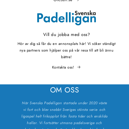
Vill du jobba med oss?
Hör av dig så får du en annonsplats här! Vi söker ständigt
nya partners som hjälper oss på vår resa till att bli ännu
bättre!
Kontakta oss!
OM OSS
När Svenska Padelligan startade under 2020 växte
vi fort och blev snabbt Sveriges största serie- och
ligaspel helt frikopplat från fasta tider och enskilda
hallar. Vi fortsätter utmana padelsverige och