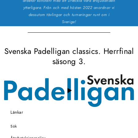
arbetar konstant med att utveckla våra erbjudanden
ytterligare. Från och med hösten 2022 anordnar vi
dessutom tävlingar och turneringar runt om i
Sverige!
Svenska Padelligan classics. Herrfinal
säsong 3.
Länkar
Sök
Återbetalningspolicy